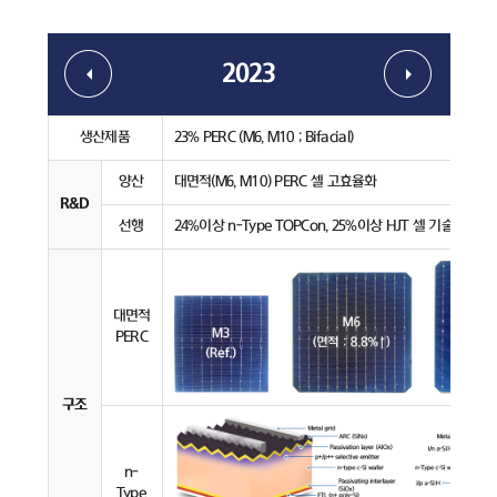
2023
생산제품
23% PERC (M6, M10 ; Bifacial)
양산
대면적(M6, M10) PERC 셀 고효율화
R&D
선행
24%이상 n-Type TOPCon, 25%이상 HJT 셀 기술 개발
대면적
PERC
구조
n-
Type