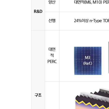
양산
대면적(M6, M10) P
R&D
선행
24%이상 n-Type TO
대면
적
PERC
구조