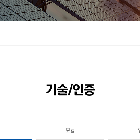
기술/인증
모듈