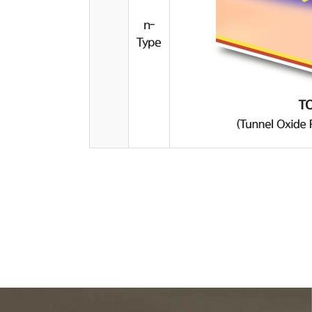
n-
Type