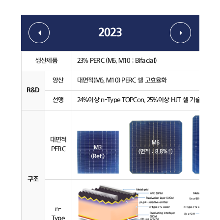
2023
생산제품
23% PERC (M6, M10 ; Bifacial)
양산
대면적(M6, M10) PERC 셀 고효율화
R&D
선행
24%이상 n-Type TOPCon, 25%이상 HJT 셀 기술 개발
대면적
PERC
구조
n-
Type