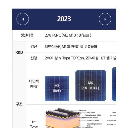
2023
생산제품
23% PERC (M6, M10 ; Bifacial)
양산
대면적(M6, M10) PERC 셀 고효율화
R&D
선행
24%이상 n-Type TOPCon, 25%이상 HJT 셀 기술 개발
대면적
PERC
구조
n-
Type