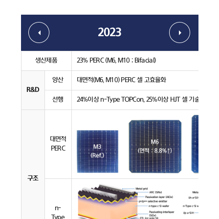
2023
생산제품
23% PERC (M6, M10 ; Bifacial)
양산
대면적(M6, M10) PERC 셀 고효율화
R&D
선행
24%이상 n-Type TOPCon, 25%이상 HJT 셀 기술 개발
대면적
PERC
구조
n-
Type