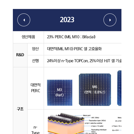
2023
생산제품
23% PERC (M6, M10 ; Bifacial)
양산
대면적(M6, M10) PERC 셀 고효율화
R&D
선행
24%이상 n-Type TOPCon, 25%이상 HJT 셀 기술 개발
대면적
PERC
구조
n-
Type