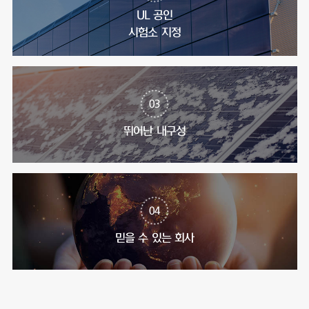
UL 공인
시험소 지정
03
뛰어난 내구성
04
믿을 수 있는 회사