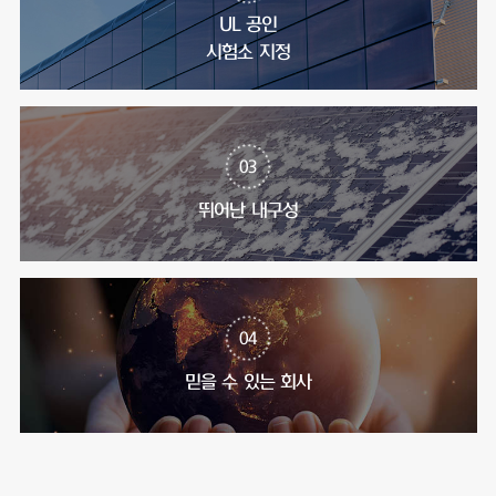
UL 공인
시험소 지정
03
뛰어난 내구성
04
믿을 수 있는 회사