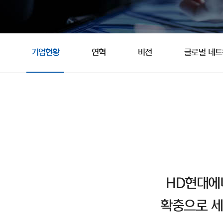
기업현황
연혁
비전
글로벌 네
HD현대에
확충으로 세