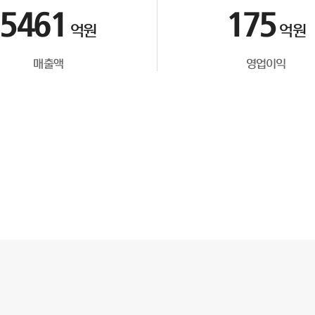
5461
175
억원
억원
매출액
영업이익