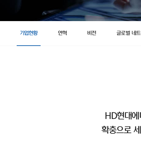
기업현황
연혁
비전
글로벌 네
HD현대에
확충으로 세