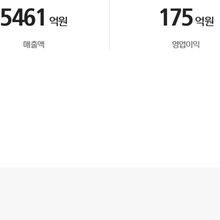
5461
175
억원
억원
매출액
영업이익