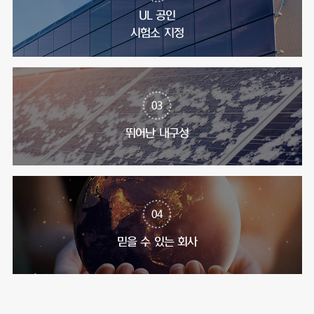
UL 공인
시험소 지정
03
뛰어난 내구성
04
믿을 수 있는 회사