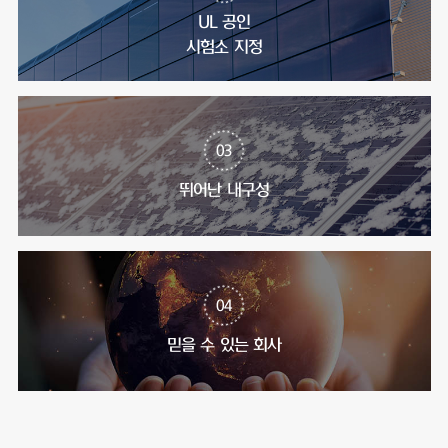
UL 공인
시험소 지정
03
뛰어난 내구성
04
믿을 수 있는 회사