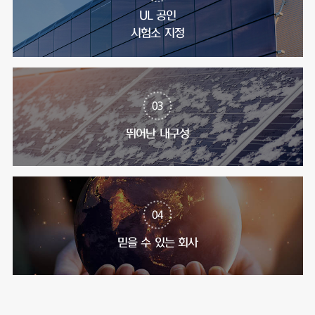
UL 공인
시험소 지정
03
뛰어난 내구성
04
믿을 수 있는 회사