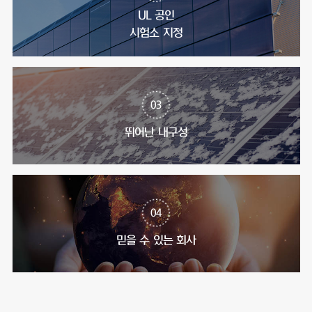
UL 공인
시험소 지정
03
뛰어난 내구성
04
믿을 수 있는 회사