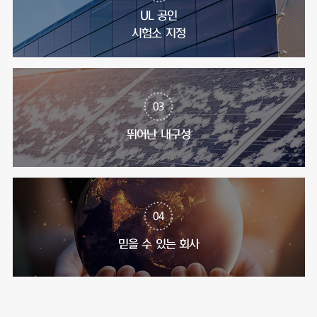
UL 공인
시험소 지정
03
뛰어난 내구성
04
믿을 수 있는 회사