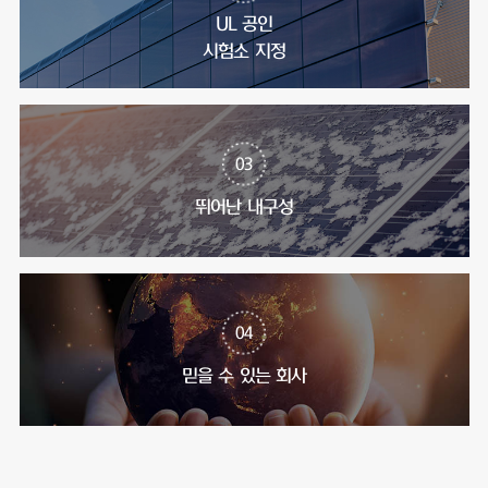
UL 공인
시험소 지정
03
뛰어난 내구성
04
믿을 수 있는 회사