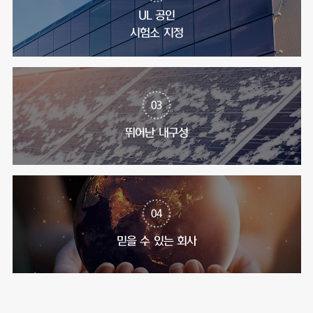
UL 공인
시험소 지정
03
뛰어난 내구성
04
믿을 수 있는 회사