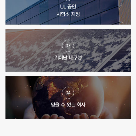
UL 공인
시험소 지정
03
뛰어난 내구성
04
믿을 수 있는 회사