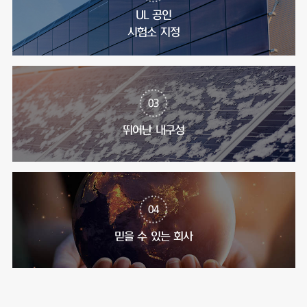
UL 공인
시험소 지정
03
뛰어난 내구성
04
믿을 수 있는 회사