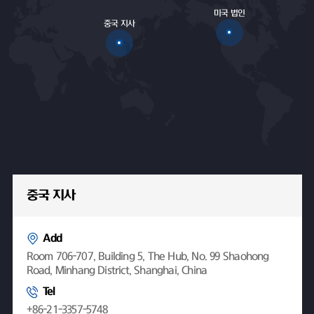
미국 법인
중국 지사
중국 지사
Add
Room 706-707, Building 5, The Hub, No. 99 Shaohong
Road, Minhang District, Shanghai, China
Tel
+86-21-3357-5748