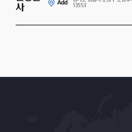
Add
사
13553