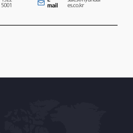
5001
mail
es.co.kr