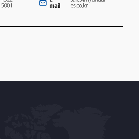
5001
mail
es.co.kr