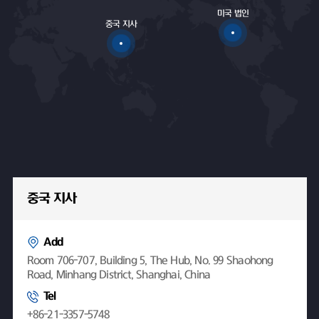
미국 법인
중국 지사
중국 지사
Add
Room 706-707, Building 5, The Hub, No. 99 Shaohong
Road, Minhang District, Shanghai, China
Tel
+86-21-3357-5748