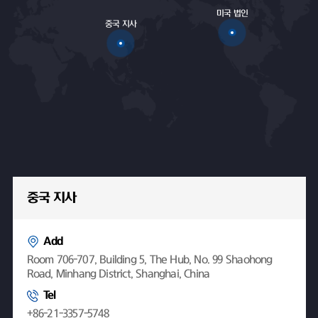
미국 법인
중국 지사
중국 지사
Add
Room 706-707, Building 5, The Hub, No. 99 Shaohong
Road, Minhang District, Shanghai, China
Tel
+86-21-3357-5748