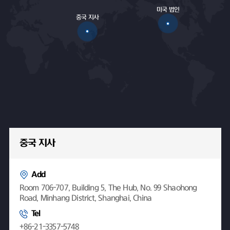
미국 법인
중국 지사
중국 지사
Add
Room 706-707, Building 5, The Hub, No. 99 Shaohong
Road, Minhang District, Shanghai, China
Tel
+86-21-3357-5748