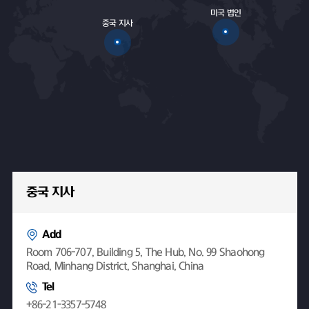
미국 법인
중국 지사
중국 지사
Add
Room 706-707, Building 5, The Hub, No. 99 Shaohong
Road, Minhang District, Shanghai, China
Tel
+86-21-3357-5748