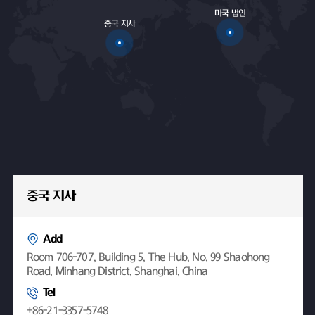
미국 법인
중국 지사
중국 지사
Add
Room 706-707, Building 5, The Hub, No. 99 Shaohong
Road, Minhang District, Shanghai, China
Tel
+86-21-3357-5748