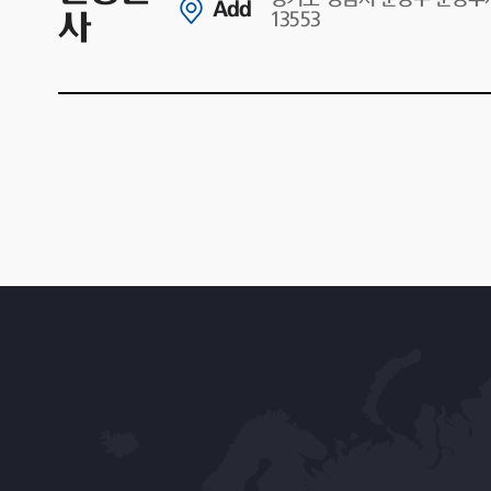
Add
사
13553