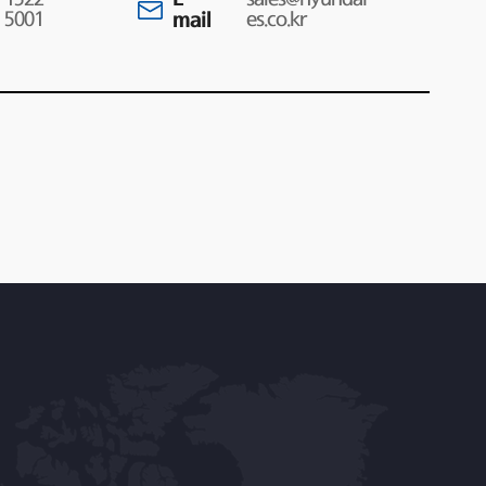
5001
mail
es.co.kr