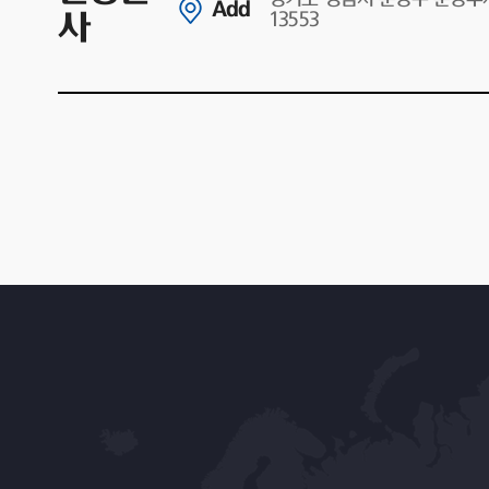
Add
사
13553