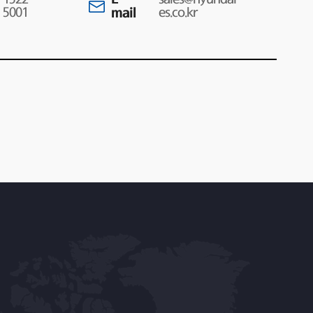
5001
mail
es.co.kr