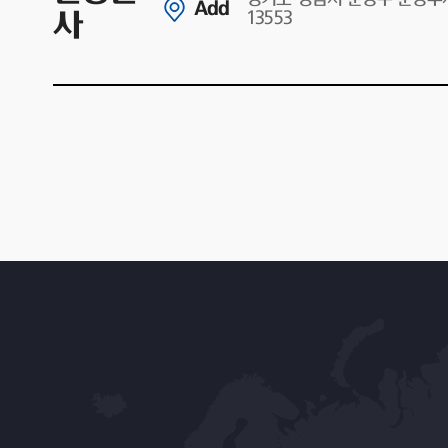
Add
사
13553