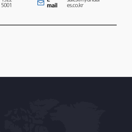
5001
mail
es.co.kr