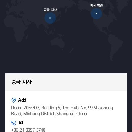
미국 법인
중국 지사
중국 지사
Add
Room 706-707, Building 5, The Hub, No. 99 Shaohong
Road, Minhang District, Shanghai, China
Tel
+86-21-3357-5748