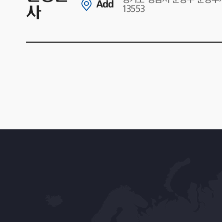
Add
사
13553