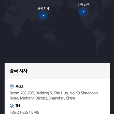
미국 법인
중국 지사
중국 지사
Add
Room 706-707, Building 5, The Hub, No. 99 Shaohong
Road, Minhang District, Shanghai, China
Tel
+86-21-3357-5748