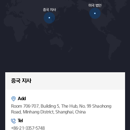
미국 법인
중국 지사
중국 지사
Add
Room 706-707, Building 5, The Hub, No. 99 Shaohong
Road, Minhang District, Shanghai, China
Tel
+86-21-3357-5748