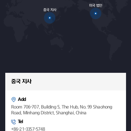
미국 법인
중국 지사
중국 지사
Add
Room 706-707, Building 5, The Hub, No. 99 Shaohong
Road, Minhang District, Shanghai, China
Tel
+86-21-3357-5748