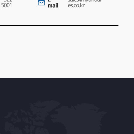
5001
mail
es.co.kr