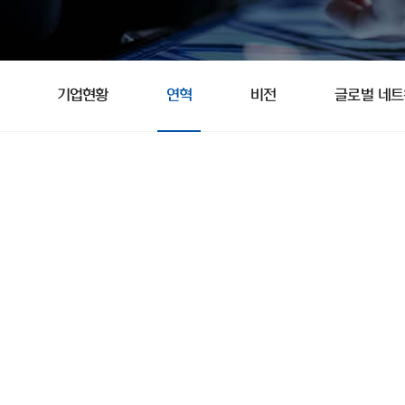
기업현황
연혁
비전
글로벌 네