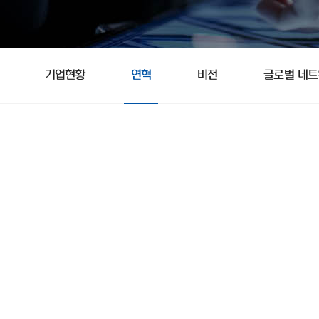
기업현황
연혁
비전
글로벌 네