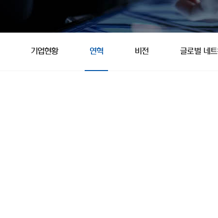
기업현황
연혁
비전
글로벌 네