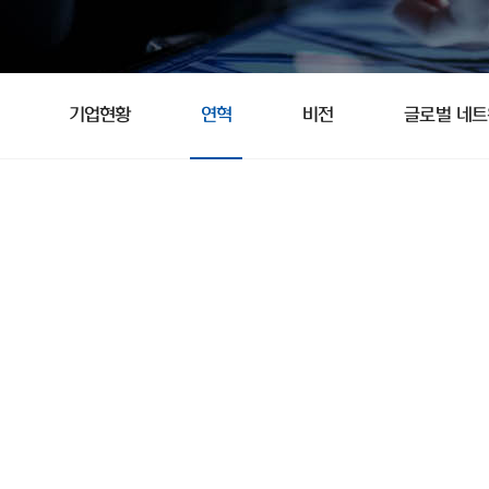
기업현황
연혁
비전
글로벌 네