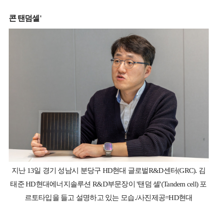
콘 탠덤셀'
지난 13일 경기 성남시 분당구 HD현대 글로벌R&D센터(GRC). 김
태준 HD현대에너지솔루션 R&D부문장이 '탠덤 셀'(Tandem cell) 포
르토타입을 들고 설명하고 있는 모습./사진제공=HD현대