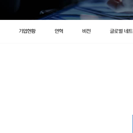
기업현황
연혁
비전
글로벌 네