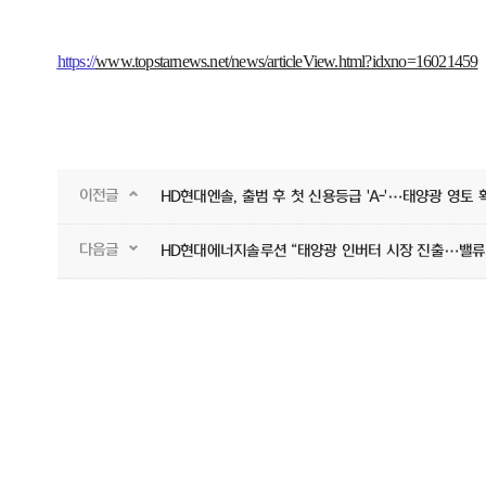
https://
www.topstarnews.net/news/articleView.html?idxno=16021459
이전글
HD현대엔솔, 출범 후 첫 신용등급 'A-'…태양광 영토 
다음글
HD현대에너지솔루션 “태양광 인버터 시장 진출…밸류