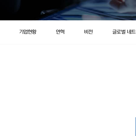
기업현황
연혁
비전
글로벌 네