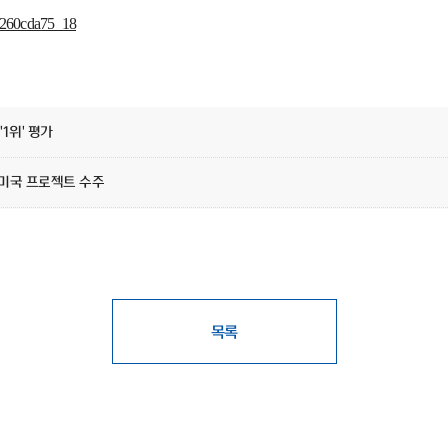
d260cda75_18
1위' 평가
→미국 프로젝트 수주
목록