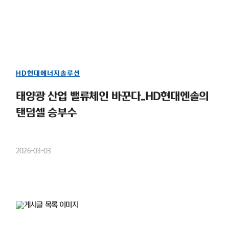
HD현대에너지솔루션
태양광 산업 밸류체인 바꾼다..HD현대엔솔의
탠덤셀 승부수
2026-03-03