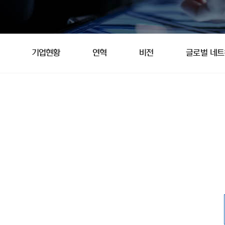
기업현황
연혁
비전
글로벌 네