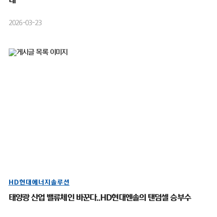
대”
2026-03-23
HD현대에너지솔루션
태양광 산업 밸류체인 바꾼다..HD현대엔솔의 탠덤셀 승부수