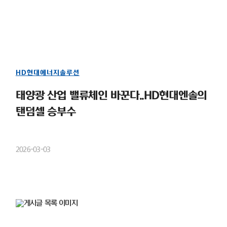
HD현대에너지솔루션
태양광 산업 밸류체인 바꾼다..HD현대엔솔의
탠덤셀 승부수
2026-03-03