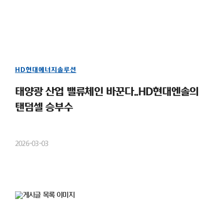
HD현대에너지솔루션
태양광 산업 밸류체인 바꾼다..HD현대엔솔의
탠덤셀 승부수
2026-03-03