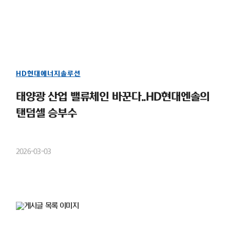
HD현대에너지솔루션
태양광 산업 밸류체인 바꾼다..HD현대엔솔의
탠덤셀 승부수
2026-03-03