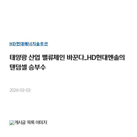
HD현대에너지솔루션
태양광 산업 밸류체인 바꾼다..HD현대엔솔의
탠덤셀 승부수
2026-03-03