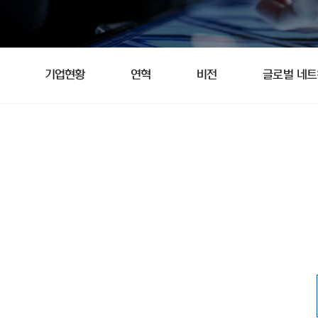
기업현황
연혁
비전
글로벌 네