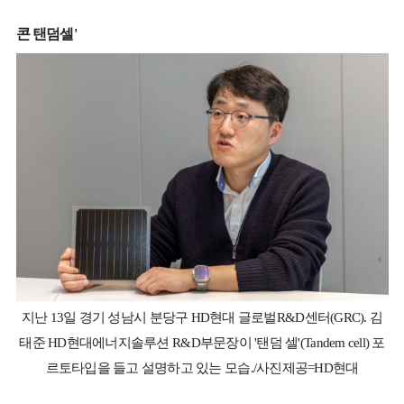
콘 탠덤셀'
지난 13일 경기 성남시 분당구 HD현대 글로벌R&D센터(GRC). 김
태준 HD현대에너지솔루션 R&D부문장이 '탠덤 셀'(Tandem cell) 포
르토타입을 들고 설명하고 있는 모습./사진제공=HD현대